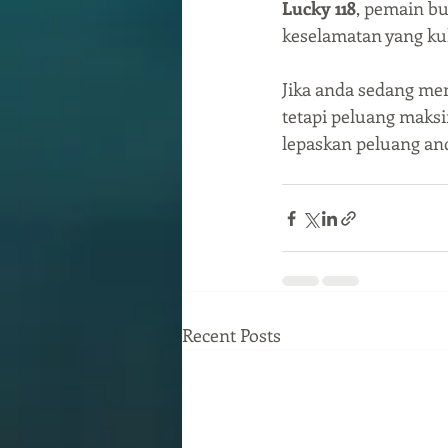
Lucky 118
, pemain bu
keselamatan yang ku
Jika anda sedang me
tetapi peluang maks
lepaskan peluang an
Recent Posts