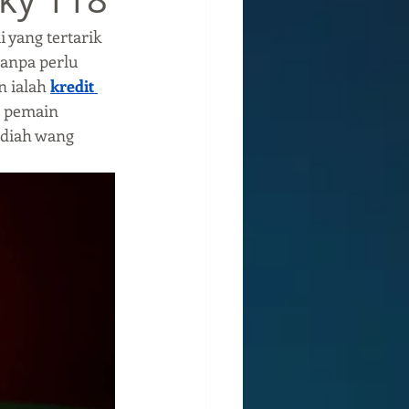
 yang tertarik 
anpa perlu 
 ialah 
kredit 
 pemain 
diah wang 