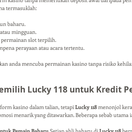
form kasino tanpa memerlukan deposit awal daripada pem
ma termasuklah:
kaun baharu.
n atau mingguan.
k permainan slot terpilih.
empena perayaan atau acara tertentu.
kan anda mencuba permainan kasino tanpa risiko kehil
milih Lucky 118 untuk Kredit 
form kasino dalam talian, tetapi 
Lucky 118
 menonjol kera
omosi menarik yang ditawarkan. Beberapa sebab utama i
ntuk Pemain Baharu
 Setiap ahli baharu di 
Lucky 118
 ber