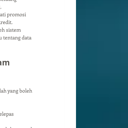
.
ati promosi 
edit.
eh sistem 
 tentang data 
am 
dah yang boleh 
elepas 