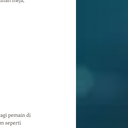
inan meja, 
agi pemain di 
m seperti 