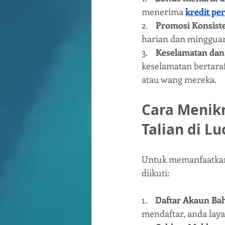
menerima 
kredit pe
2.    
Promosi Konsist
harian dan minggua
3.    
Keselamatan dan
keselamatan bertaraf
atau wang mereka.
Cara Menik
Talian di Lu
Untuk memanfaatkan
diikuti:
1.    
Daftar Akaun Ba
mendaftar, anda lay