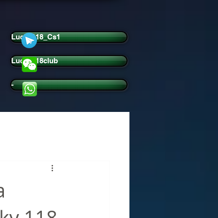
Lucky118_Cs1
Lucky118club
-
a
ky 118