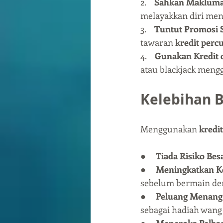
2.    
Sahkan Makluma
melayakkan diri men
3.    
Tuntut Promosi 
tawaran 
kredit perc
4.    
Gunakan Kredit 
atau blackjack meng
Kelebihan 
Menggunakan 
kredi
●     
Tiada Risiko Bes
●     
Meningkatkan K
sebelum bermain de
●     
Peluang Menang
sebagai hadiah wang 