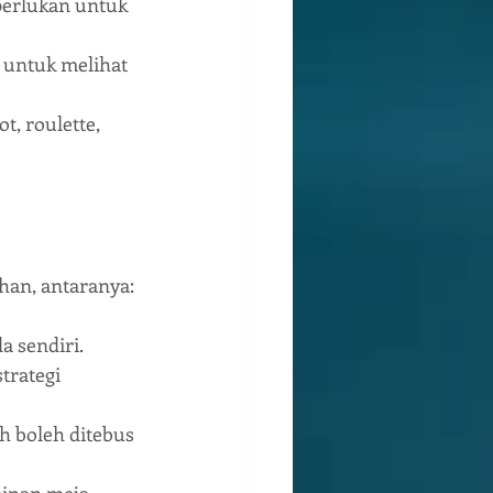
erlukan untuk 
 untuk melihat 
, roulette, 
han, antaranya:
a sendiri.
rategi 
 boleh ditebus 