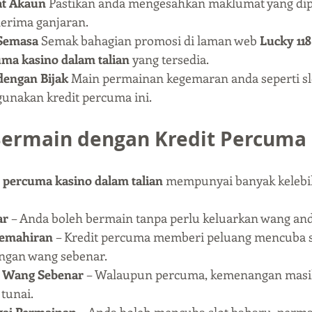
t Akaun
 Pastikan anda mengesahkan maklumat yang dip
erima ganjaran.
Semasa
 Semak bahagian promosi di laman web 
Lucky 118
uma kasino dalam talian
 yang tersedia.
dengan Bijak
 Main permainan kegemaran anda seperti slot
gunakan kredit percuma ini.
Bermain dengan Kredit Percuma
t percuma kasino dalam talian
 mempunyai banyak kelebi
ar
 – Anda boleh bermain tanpa perlu keluarkan wang and
emahiran
 – Kredit percuma memberi peluang mencuba st
ngan wang sebenar.
 Wang Sebenar
 – Walaupun percuma, kemenangan masih
tunai.