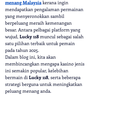
menang Malaysia
 kerana ingin 
mendapatkan pengalaman permainan 
yang menyeronokkan sambil 
berpeluang meraih kemenangan 
besar. Antara pelbagai platform yang 
wujud, 
Lucky 118
 muncul sebagai salah 
satu pilihan terbaik untuk pemain 
pada tahun 2025.
Dalam blog ini, kita akan 
membincangkan mengapa kasino jenis 
ini semakin popular, kelebihan 
bermain di 
Lucky 118
, serta beberapa 
strategi berguna untuk meningkatkan 
peluang menang anda.