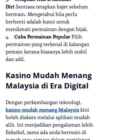
Diri
 Sentiasa tetapkan bajet sebelum 
bermain. Mengetahui bila perlu 
berhenti adalah kunci untuk 
menikmati permainan dengan bijak.
4.    
Cuba Permainan Popular
 Pilih 
permainan yang terkenal di kalangan 
pemain kerana biasanya lebih stabil 
dan adil.
Kasino Mudah Menang 
Malaysia di Era Digital
Dengan perkembangan teknologi, 
kasino mudah menang Malaysia
 kini 
boleh diakses melalui aplikasi mudah 
alih. Ini menjadikan pengalaman lebih 
fleksibel, sama ada anda bermain di 
rumah atau semasa dalam perjalanan.