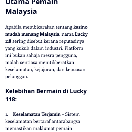
Utama Pemain 
Malaysia
Apabila membicarakan tentang 
kasino 
mudah menang Malaysia
, nama 
Lucky 
118
 sering disebut kerana reputasinya 
yang kukuh dalam industri. Platform 
ini bukan sahaja mesra pengguna, 
malah sentiasa menitikberatkan 
keselamatan, kejujuran, dan kepuasan 
pelanggan.
Kelebihan Bermain di Lucky 
118:
1.    
Keselamatan Terjamin
 – Sistem 
keselamatan bertaraf antarabangsa 
memastikan maklumat pemain 