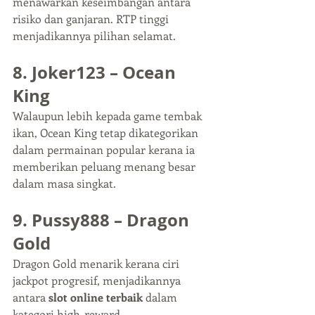
menawarkan keseimbangan antara 
risiko dan ganjaran. RTP tinggi 
menjadikannya pilihan selamat.
8. Joker123 – Ocean 
King
Walaupun lebih kepada game tembak 
ikan, Ocean King tetap dikategorikan 
dalam permainan popular kerana ia 
memberikan peluang menang besar 
dalam masa singkat.
9. Pussy888 – Dragon 
Gold
Dragon Gold menarik kerana ciri 
jackpot progresif, menjadikannya 
antara 
slot online terbaik
 dalam 
kategori high-reward.