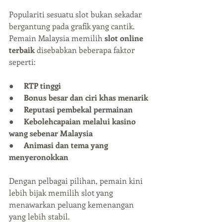
Populariti sesuatu slot bukan sekadar 
bergantung pada grafik yang cantik. 
Pemain Malaysia memilih 
slot online 
terbaik
 disebabkan beberapa faktor 
seperti:
●     
RTP tinggi
●     
Bonus besar dan ciri khas menarik
●     
Reputasi pembekal permainan
●     
Kebolehcapaian melalui kasino 
wang sebenar Malaysia
●     
Animasi dan tema yang 
menyeronokkan
Dengan pelbagai pilihan, pemain kini 
lebih bijak memilih slot yang 
menawarkan peluang kemenangan 
yang lebih stabil.