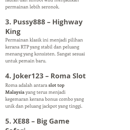
permainan lebih seronok.
3. Pussy888 – Highway 
King
Permainan klasik ini menjadi pilihan 
kerana RTP yang stabil dan peluang 
menang yang konsisten. Sangat sesuai 
untuk pemain baru.
4. Joker123 – Roma Slot
Roma adalah antara 
slot top 
Malaysia
 yang terus menjadi 
kegemaran kerana bonus combo yang 
unik dan peluang jackpot yang tinggi.
5. XE88 – Big Game 