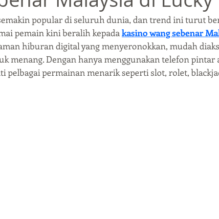
semakin popular di seluruh dunia, dan trend ini turut b
amai pemain kini beralih kepada 
kasino wang sebenar Ma
an hiburan digital yang menyeronokkan, mudah diakse
uk menang. Dengan hanya menggunakan telefon pintar a
 pelbagai permainan menarik seperti slot, rolet, blackja