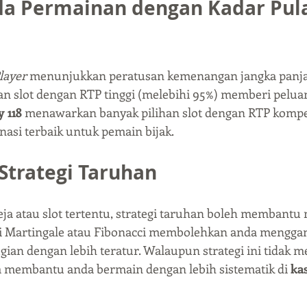
ada Permainan dengan Kadar Pul
layer
 menunjukkan peratusan kemenangan jangka panja
n slot dengan RTP tinggi (melebihi 95%) memberi peluan
 118
 menawarkan banyak pilihan slot dengan RTP kompeti
asi terbaik untuk pemain bijak.
Strategi Taruhan
a atau slot tertentu, strategi taruhan boleh membant
rti Martingale atau Fibonacci membolehkan anda mengga
an dengan lebih teratur. Walaupun strategi ini tidak m
 membantu anda bermain dengan lebih sistematik di 
ka