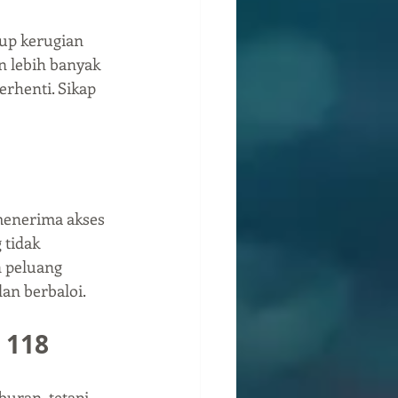
up kerugian 
 lebih banyak 
erhenti. Sikap 
 menerima akses 
tidak 
 peluang 
an berbaloi.
 118
buran, tetapi 