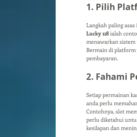
1. Pilih Pl
Langkah paling asas 
Lucky 118
 ialah conto
menawarkan sistem tr
Bermain di platform
pembayaran.
2. Fahami 
Setiap permainan kas
anda perlu memaham
Contohnya, slot mem
perlu diketahui unt
kesilapan dan menin