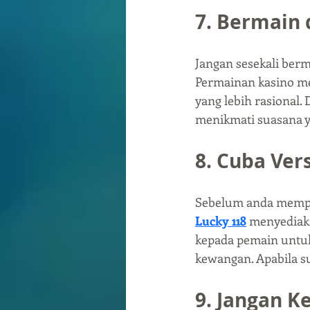
7. Bermain
Jangan sesekali berm
Permainan kasino m
yang lebih rasional
menikmati suasana y
8. Cuba Ve
Sebelum anda memper
Lucky 118
 menyediak
kepada pemain untu
kewangan. Apabila s
9. Jangan K